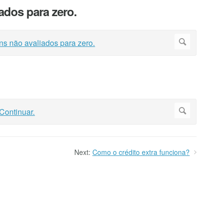
iados para zero.
Next:
Como o crédito extra funciona?