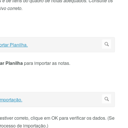
 e de itens do quadro de notas adequados. Consulte os
ivo correto.
ar Planilha
para importar as notas.
tiver correto, clique em OK para verificar os dados. (Se
processo de importação.)