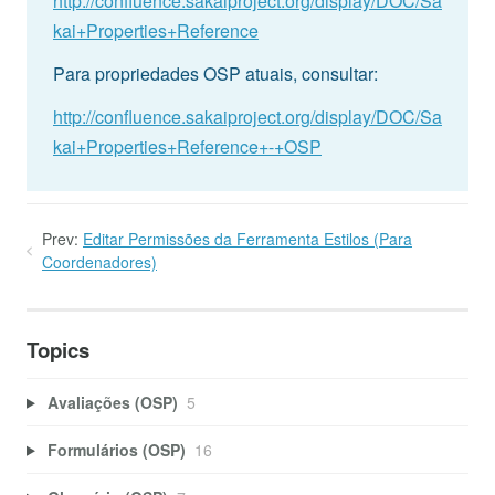
http://confluence.sakaiproject.org/display/DOC/Sa
kai+Properties+Reference
Para propriedades OSP atuais, consultar:
http://confluence.sakaiproject.org/display/DOC/Sa
kai+Properties+Reference+-+OSP
Prev:
Editar Permissões da Ferramenta Estilos (Para
Coordenadores)
Topics
Avaliações (OSP)
5
Formulários (OSP)
16